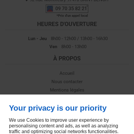
09 70 35 82 21
HEURES D'OUVERTURE
Lun - Jeu
8h00 - 12h00 / 13h00 - 16h30
Ven
8h00 - 13h00
À PROPOS
Accueil
Nous contacter
Mentions légales
Plan du site
Your privacy is our priority
SUIVEZ-NOUS
We use Cookies to improve user experience by
personalising content and ads, as well as analyzing
traffic and optimizing social networks functionalities.